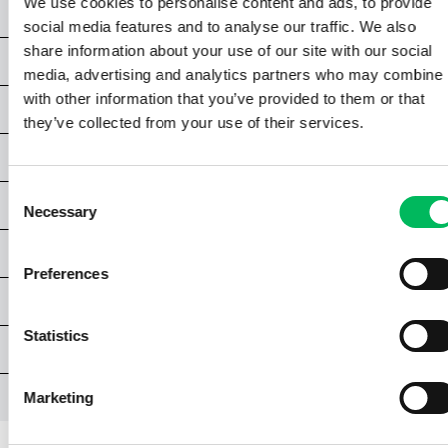
We use cookies to personalise content and ads, to provide
HOOFDSTUK 2 | REGELS EN VEILIGHEID
social media features and to analyse our traffic. We also
share information about your use of our site with our social
HOOFDSTUK 3 | DRONES & CAMERA'S
media, advertising and analytics partners who may combine i
with other information that you’ve provided to them or that
HOOFDSTUK 4 | BASISKENNIS DIGITALE CAMERA
they’ve collected from your use of their services.
HOOFDSTUK 5 | ALGEMEEN LICHT & BELICHTING
Consent
HOOFDSTUK 6 | LICHTOMSTANDIGHEDEN
Necessary
Selection
HOOFDSTUK 7 | COMPOSITIE & FRAMING
Preferences
HOOFDSTUK 8 | SPECIALE TECHNIEKEN
Statistics
HOOFDSTUK 9 | VIDEOGRAFIE
AFSLUITING
Marketing