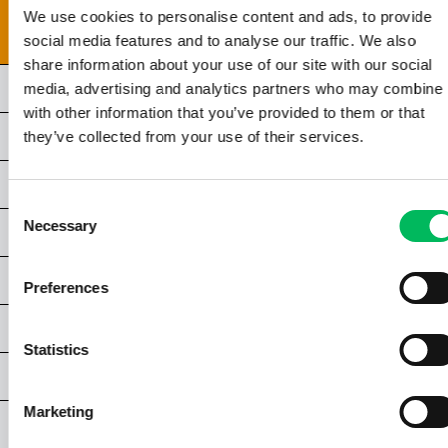
2.4 | VERZEKERING
We use cookies to personalise content and ads, to provide
2.5 | AFSTANDEN TOT NIET-BETROKKEN PERSONEN EN BEBOUWING
social media features and to analyse our traffic. We also
share information about your use of our site with our social
HOOFDSTUK 3 | DRONES & CAMERA'S
media, advertising and analytics partners who may combine i
with other information that you’ve provided to them or that
HOOFDSTUK 4 | BASISKENNIS DIGITALE CAMERA
they’ve collected from your use of their services.
HOOFDSTUK 5 | ALGEMEEN LICHT & BELICHTING
Consent
Necessary
Selection
HOOFDSTUK 6 | LICHTOMSTANDIGHEDEN
HOOFDSTUK 7 | COMPOSITIE & FRAMING
Preferences
HOOFDSTUK 8 | SPECIALE TECHNIEKEN
Statistics
HOOFDSTUK 9 | VIDEOGRAFIE
Marketing
AFSLUITING