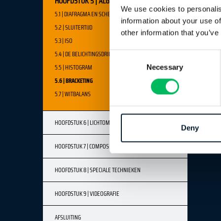
HOOFDSTUK 5 | ALGEMEEN LICHT & BELICHTING
We use cookies to personalis
5.1 | DIAFRAGMA EN SCHERPTEDIEPTE
information about your use of
5.2 | SLUITERTIJD
other information that you’ve
5.3 | ISO
5.4 | DE BELICHTINGSDRIEHOEK
Consent
5.5 | HISTOGRAM
Necessary
Selection
5.6 | BRACKETING
5.7 | WITBALANS
HOOFDSTUK 6 | LICHTOMSTANDIGHEDEN
Deny
HOOFDSTUK 7 | COMPOSITIE & FRAMING
HOOFDSTUK 8 | SPECIALE TECHNIEKEN
HOOFDSTUK 9 | VIDEOGRAFIE
AFSLUITING