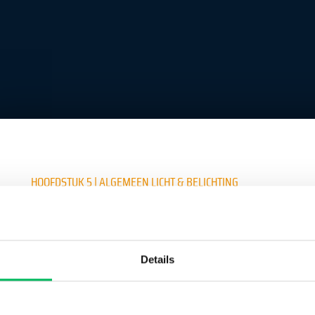
HOOFDSTUK 5 | ALGEMEEN LICHT & BELICHTING
Créer un compte pour continuer la lecture
Details