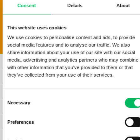
1.4 | CATEGORIA APERTA
Consent
Details
About
1.5 | CATEGORIA SPECIFICA
1.6 | REGISTRAZIONE DEGLI OPERATORI
1.7 | RESPONSABILITÀ DI UN OPERATORE
This website uses cookies
1.8 | RESPONSABILITÀ DEL PILOTA
We use cookies to personalise content and ads, to provide
1.9 | SEGNALAZIONE DI INCIDENTI AEREI
social media features and to analyse our traffic. We also
share information about your use of our site with our social
media, advertising and analytics partners who may combine i
CAPITOLO 2 - STS
with other information that you’ve provided to them or that
they’ve collected from your use of their services.
CAPITOLO 3 - STS
CAPITOLO 4 - STS
Consent
Necessary
Selection
CAPITOLO 5 - STS
CAPITOLO 6 - STS
Preferences
ALLEGATI STS