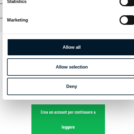
Statistics
COMPITI PRATICI
Marketing
EXAMEN STS
Allow all
CAPITOLO 1 - STS
Allow selection
1.6 | REGISTRAZIONE DEGLI
OPERATORI
Deny
Crea un account per continuare a
leggere