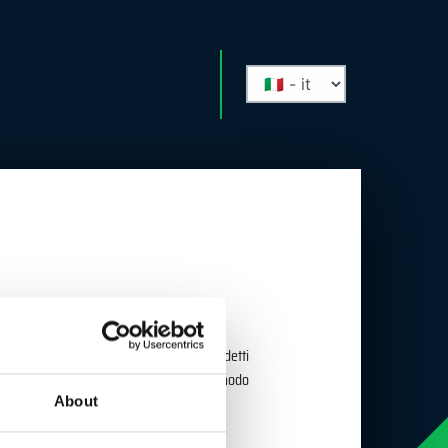
to di superfici di controllo. Questi cosiddetti
orno a uno di questi assi funziona in modo
.
About