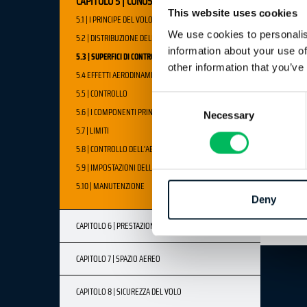
CAPITOLO 5 | CONOSCENZE GENERALI
This website uses cookies
5.1 | I PRINCIPE DEL VOLO
We use cookies to personalis
5.2 | DISTRIBUZIONE DELLE QUATTRO FORZE PRINCIPALI
information about your use of
5.3 | SUPERFICI DI CONTROLLO
other information that you’ve
5.4 EFFETTI AERODINAMICI
5.5 | CONTROLLO
Consent
5.6 | I COMPONENTI PRINCIPALI
Necessary
Selection
5.7 | LIMITI
5.8 | CONTROLLO DELL'AEROMOBILE
5.9 | IMPOSTAZIONI DELL'AEROMOBILE
5.10 | MANUTENZIONE
Deny
CAPITOLO 6 | PRESTAZIONI UMANE
CAPITOLO 7 | SPAZIO AEREO
CAPITOLO 8 | SICUREZZA DEL VOLO