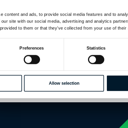
5.3.1 | SUPERFICI DI CONTROLLO SU UN AEROMOBILE SENZA EQUI
Gli alettoni (
ailerons
) controllano il movimento di rollio attorno all
e content and ads, to provide social media features and to analy
movimento è chiamato rollio (
rolling
).
 our site with our social media, advertising and analytics partn
 provided to them or that they’ve collected from your use of their
5.3.2 | SUPERFICI DI CONTROLLO SU UN AEROMOBILE SENZA EQ
Preferences
Statistics
Crea un account per continuare a leggere
Allow selection