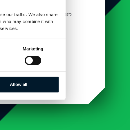
PAGGIO AD ALI FISSE
'asse longitudinale (
longitudinal axis
). Questo
se our traffic. We also share
ers who may combine it with
 services.
UIPAGGIO MULTI-ROTORE
Marketing
Allow all