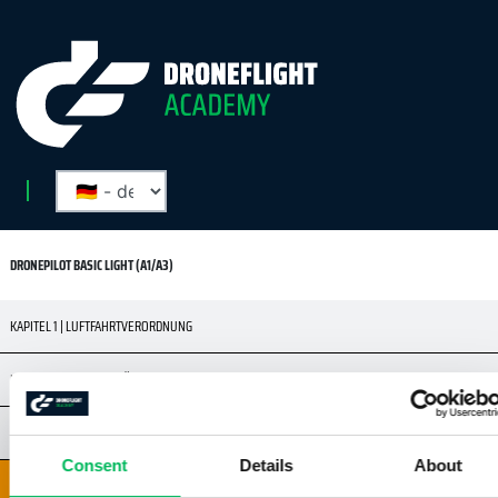
DRONEPILOT BASIC LIGHT (A1/A3)
KAPITEL 1 | LUFTFAHRTVERORDNUNG
KAPITEL 2 | PRIVATSPHÄRE
KAPITEL 3 | SICHERHEIT
Consent
Details
About
KAPITEL 4 | VERSICHERUNG