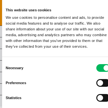
4.1 | VERSICHERUNG
This website uses cookies
4.2 | HAFTUNG
4.3 | NATIONALE VERSICHERUNGSANFORDERUNGEN
We use cookies to personalise content and ads, to provide
social media features and to analyse our traffic. We also
share information about your use of our site with our social
KAPITEL 5 | ALLGEMEINE KENNTNISSE
media, advertising and analytics partners who may combine i
with other information that you’ve provided to them or that
KAPITEL 6 | MENSCHLICHE LEISTUNGSFÄHIGKEIT
they’ve collected from your use of their services.
KAPITEL 7 | LUFTRAUM
Consent
KAPITEL 8 | FLUGSICHERHEIT
Necessary
Selection
KAPITEL 9 | OPERATIVE VERFAHREN
Preferences
PRÜFUNG A1/A3
Statistics
ANHÄNGE