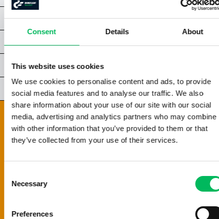
KAPITEL 5 | ALLGEMEINES LICHT UND BELEUCHTUNG
Consent
Details
About
KAPITEL 6 | LICHTVERHÄLTNISSE
KAPITEL 7 | KOMPOSITION & EINRAHMUNG
This website uses cookies
We use cookies to personalise content and ads, to provide
KAPITEL 8 | SPEZIELLE TECHNIKEN
social media features and to analyse our traffic. We also
share information about your use of our site with our social
KAPITEL 9 | VIDEOGRAFIE
media, advertising and analytics partners who may combine i
9.1 | WAS IST VIDEO?
with other information that you’ve provided to them or that
9.2 | VIDEORESOLUTINEN
they’ve collected from your use of their services.
9.3 | FRAMERATES
9.4 | VERSCHLUSSZEITEN
Consent
9.5 | ND-FILTERS
Necessary
Selection
9.6 | BITRATES
9.7 | CODEC
Preferences