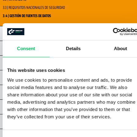
3.3 | REQUISITOS NACIONALES DE SEGURIDAD
3.4 | GESTIÓN DE FUENTES DE DATOS
CAPÍTULO 4 | SEGUROS
CAPÍTULO 5 | CONOCIMIENTOS GENERALES
Consent
Details
About
CAPÍTULO 6 | RENDIMIENTO HUMANO
This website uses cookies
CAPÍTULO 7 | ESPACIO AÉREO
We use cookies to personalise content and ads, to provide
social media features and to analyse our traffic. We also
CAPÍTULO 8 | SEGURIDAD EN EL VUELO
share information about your use of our site with our social
media, advertising and analytics partners who may combine i
CAPÍTULO 9 | PROCEDIMIENTOS OPERACIONALES
with other information that you’ve provided to them or that
they’ve collected from your use of their services.
EXAMEN A1/A3 NPA
ANEXOS