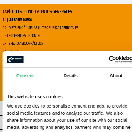
CAPÍTULO 5 | CONOCIMIENTOS GENERALES
5.1 | LES BASES DU VOL
5.2 | DISTRIBUCIÓN DE LAS CUATRO FUERZAS PRINCIPALES
5.3 | SUPERFICIES DE CONTROL
5.4 | EFECTO AERODYNÁMICOS
5.5 | CONTROL
5.6 | LOS PRINCIPALES COMPINENTES
5.7 | LÍMITES
5.8 | INSPECCIÓN DE LA AERONAVE
Consent
Details
About
5.9 | CONFIGURACIÓN DE LA AERONAVE
5.10 | MANTENIMIENTO
This website uses cookies
We use cookies to personalise content and ads, to provide
CAPÍTULO 6 | RENDIMIENTO HUMANO
social media features and to analyse our traffic. We also
share information about your use of our site with our social
CAPÍTULO 7 | ESPACIO AÉREO
media, advertising and analytics partners who may combine i