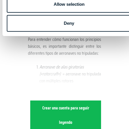
Como piloto, es necesario conocer dichas
Allow selection
fuerzas, así como el concepto centro de
gravedad. Ambos afectan a las
Deny
características de vuelo de una aeronave.
Para entender cómo funcionan los principios
básicos, es importante distinguir entre los
diferentes tipos de aeronaves no tripuladas:
Aeronave de alas giratorias
(«rotorcraft»)
= aeronave no tripulada
con múltiples rotores
Crear una cuenta para seguir
leyendo