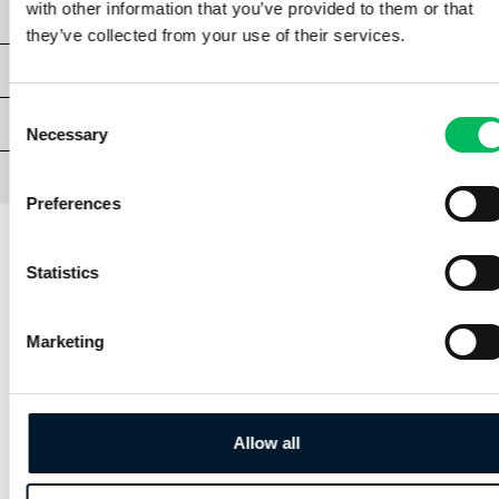
with other information that you’ve provided to them or that
CAPÍTULO 8 | SEGURIDAD EN EL VUELO
they’ve collected from your use of their services.
CAPÍTULO 9 | PROCEDIMIENTOS OPERACIONALES
Consent
EXAMEN A1/A3 NPA
Necessary
Selection
ANEXOS
Preferences
Statistics
CAPÍTULO 5 | CONOCIMIENTOS
GENERALES
Marketing
5.1 | LOS PRINCIPIOS BÁSICOS
DEL VUELO
Allow all
Una aeronave tiene que hacer frente a varias
fuerzas físicas y a un centro de gravedad.