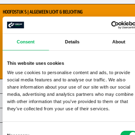
HOOFDSTUK 5 | ALGEMEEN LICHT & BELICHTING
5.1 | DIAFRAGMA EN SCHERPTEDIEPTE
5.2 | SLUITERTIJD
5.3 | ISO
Consent
Details
About
5.4 | DE BELICHTINGSDRIEHOEK
5.5 | HISTOGRAM
5.6 | BRACKETING
This website uses cookies
5.7 | WITBALANS
We use cookies to personalise content and ads, to provide
social media features and to analyse our traffic. We also
HOOFDSTUK 6 | LICHTOMSTANDIGHEDEN
share information about your use of our site with our social
media, advertising and analytics partners who may combine i
HOOFDSTUK 7 | COMPOSITIE & FRAMING
with other information that you’ve provided to them or that
they’ve collected from your use of their services.
HOOFDSTUK 8 | SPECIALE TECHNIEKEN
HOOFDSTUK 9 | VIDEOGRAFIE
Consent