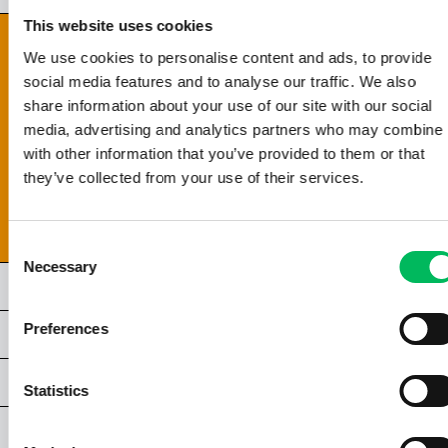
This website uses cookies
HOOFDSTUK 5 | ALGEMEEN LICHT & BELICHTING
We use cookies to personalise content and ads, to provide
5.1 | DIAFRAGMA EN SCHERPTEDIEPTE
social media features and to analyse our traffic. We also
5.2 | SLUITERTIJD
share information about your use of our site with our social
5.3 | ISO
media, advertising and analytics partners who may combine i
5.4 | DE BELICHTINGSDRIEHOEK
with other information that you’ve provided to them or that
5.5 | HISTOGRAM
they’ve collected from your use of their services.
5.6 | BRACKETING
5.7 | WITBALANS
Consent
Necessary
Selection
HOOFDSTUK 6 | LICHTOMSTANDIGHEDEN
Preferences
HOOFDSTUK 7 | COMPOSITIE & FRAMING
HOOFDSTUK 8 | SPECIALE TECHNIEKEN
Statistics
HOOFDSTUK 9 | VIDEOGRAFIE