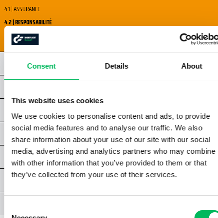
4.1 | ASSURANCE
4.2 | RESPONSABILITÉ
4.3 | EXIGENCES EN MATIERE D'ASSURANCE NATIONALE
CHAPITRE 5 | CONNAISSANCES GÉNÉRALES
Consent
Details
About
CHAPITRE 6 | PERFORMANCE HUMAINE
This website uses cookies
CHAPITRE 7 | ESPACE AÉRIEN
We use cookies to personalise content and ads, to provide
social media features and to analyse our traffic. We also
CHAPITRE 8 | SÉCURITÉ DES VOLS
share information about your use of our site with our social
media, advertising and analytics partners who may combine i
CHAPITRE 9 | PROCÉDURES OPÉRATIONNELLES
with other information that you’ve provided to them or that
they’ve collected from your use of their services.
EXAMEN A1/A3 NPA
ANNEXES
Consent
Necessary