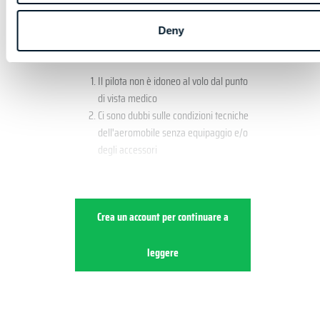
essere garantita e il pilota deve decidere di
non volare. Di seguito sono descritti alcuni
Deny
fattori no-go:
Il pilota non è idoneo al volo dal punto
di vista medico
Ci sono dubbi sulle condizioni tecniche
dell'aeromobile senza equipaggio e/o
degli accessori
Crea un account per continuare a
leggere