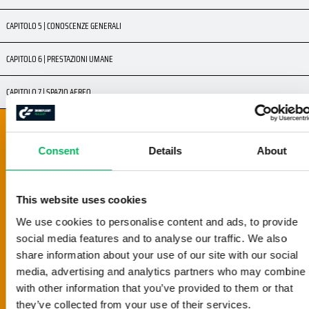
CAPITOLO 5 | CONOSCENZE GENERALI
CAPITOLO 6 | PRESTAZIONI UMANE
CAPITOLO 7 | SPAZIO AEREO
CAPITOLO 8 | SICUREZZA DEL VOLO
8.1 | ABILITA DI PILOTAGGIO
Consent
Details
About
8.2 | DECISIONE GO / NO-GO
8.3 | VISUAL LINE OF SIGHT
8.4 | DISTANZA DA PERSONE NON COINVOLTE
This website uses cookies
8.5 | ALTRO TRAFFICO AEREO
We use cookies to personalise content and ads, to provide
8.6 | LIMITI DI ALTEZZA
social media features and to analyse our traffic. We also
share information about your use of our site with our social
8.7 | VOLARE CON UN OSSERVATORE
media, advertising and analytics partners who may combine i
8.8 | SORVOLO DI PERSONE ED EDIFICI NON COINVOLTI
with other information that you’ve provided to them or that
8.9 | CRITERI DELLA DISTANZA
they’ve collected from your use of their services.