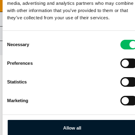
8.10 | RESPONSABILITÀ
media, advertising and analytics partners who may combine i
with other information that you’ve provided to them or that
they’ve collected from your use of their services.
CAPITOLO 9 | PROCEDURE OPERATIVE
ESAME A1/A3 NPA
Consent
Necessary
Selection
ALLEGATI
Preferences
CAPITOLO 8 | SICUREZZA DEL VOLO
Statistics
8.8 | SORVOLO DI PERSONE ED
Marketing
EDIFICI NON COINVOLTI
Classe C0 e aeromobili senza equipaggio
costruiti da privati
Allow all