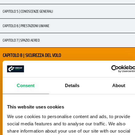
CAPITOLO 5 | CONOSCENZE GENERALI
CAPITOLO 6 | PRESTAZIONI UMANE
CAPITOLO 7 | SPAZIO AEREO
CAPITOLO 8 | SICUREZZA DEL VOLO
8.1 | ABILITA DI PILOTAGGIO
8.2 | DECISIONE GO / NO-GO
8.3 | VISUAL LINE OF SIGHT
Consent
Details
About
8.4 | DISTANZA DA PERSONE NON COINVOLTE
8.5 | ALTRO TRAFFICO AEREO
8.6 | LIMITI DI ALTEZZA
This website uses cookies
8.7 | VOLARE CON UN OSSERVATORE
We use cookies to personalise content and ads, to provide
8.8 | SORVOLO DI PERSONE ED EDIFICI NON COINVOLTI
social media features and to analyse our traffic. We also
8.9 | CRITERI DELLA DISTANZA
share information about your use of our site with our social