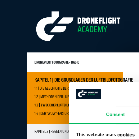
DRONEPILOT FOTOGRAFIE - BASIC
KAPITEL 1 | DIE GRUNDLAGEN DER LUFTBILDFOTOGRAFIE
1.1 | DIE GESCHICHTE DER LUFTBILDFOTOGRAFIE
1.2 | METHODEN DER LUFTBILDFOTOGRAFIE
1.3 | ZWECK DER LUFTBILDAUFNAHMEN
1.4 | DER "WOW"-FAKTOR DER LUFTBILDFOTOGRAFIE
Consent
KAPITEL 2 | REGELN UND SICHERHEIT
This website uses cookies