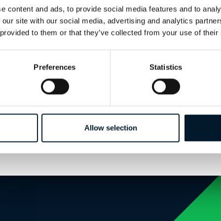
Journalisten
e content and ads, to provide social media features and to analy
Situationsprüfung (bautechnisch)
 our site with our social media, advertising and analytics partn
Kartografie und Vermessung
 provided to them or that they’ve collected from your use of their
Marketing und Werbezwecke
Landschaftsfotografie
Natürlich sind noch viele weitere Anwendungen möglich oder de
Preferences
Statistics
Erstellen Sie ein Konto, um weiterzulesen
Allow selection