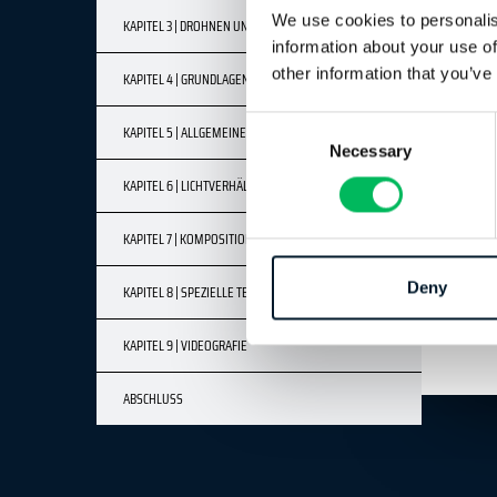
We use cookies to personalis
KAPITEL 3 | DROHNEN UND KAMERAS
information about your use of
other information that you’ve
KAPITEL 4 | GRUNDLAGEN DER DIGITALKAMERA
Consent
KAPITEL 5 | ALLGEMEINES LICHT UND BELEUCHTUNG
Necessary
Selection
KAPITEL 6 | LICHTVERHÄLTNISSE
KAPITEL 7 | KOMPOSITION & EINRAHMUNG
Deny
KAPITEL 8 | SPEZIELLE TECHNIKEN
KAPITEL 9 | VIDEOGRAFIE
ABSCHLUSS