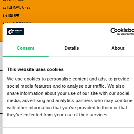
3.3 | DJI MAVIC AIR 2S
3.4 | DJI FPV
3.5 | DJI MAVIC MINI 2
3.6 | DJI INSPIRE 2
Consent
Details
About
KAPITEL 4 | GRUNDLAGEN DER DIGITALKAMERA
KAPITEL 5 | ALLGEMEINES LICHT UND BELEUCHTUNG
This website uses cookies
KAPITEL 6 | LICHTVERHÄLTNISSE
We use cookies to personalise content and ads, to provide
social media features and to analyse our traffic. We also
KAPITEL 7 | KOMPOSITION & EINRAHMUNG
share information about your use of our site with our social
media, advertising and analytics partners who may combine i
KAPITEL 8 | SPEZIELLE TECHNIKEN
with other information that you’ve provided to them or that
they’ve collected from your use of their services.
KAPITEL 9 | VIDEOGRAFIE