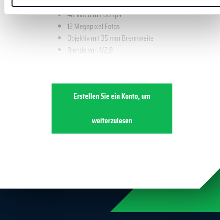
4K Video mit 60 fps
12 Megapixel Fotos
Objektiv mit 35 mm Brennweite
Blende von f/2,8
Erstellen Sie ein Konto, um
weiterzulesen