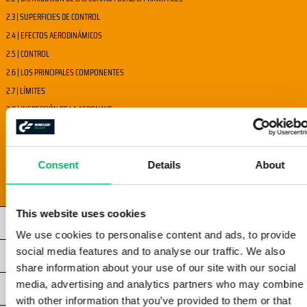
2.3 | SUPERFICIES DE CONTROL
2.4 | EFECTOS AERODINÁMICOS
2.5 | CONTROL
2.6 | LOS PRINCIPALES COMPONENTES
2.7 | LÍMITES
2.8 | INSPECCIÓN DE LA AERONAVE
2.9 | CONFIGURACIÓN DE LA AERONAVE NO TRIPULADA
2.10 | MANTENIMIENTO
2.11 | FALLOS DEL SISTEMA
Consent
Details
About
2.12 | SUPERVISIÓN Y COMUNICACIÓN
This website uses cookies
CAPÍTULO 3 -STS
We use cookies to personalise content and ads, to provide
social media features and to analyse our traffic. We also
CAPÍTULO 4 -STS
share information about your use of our site with our social
media, advertising and analytics partners who may combine i
CAPÍTULO 5 - STS
with other information that you’ve provided to them or that