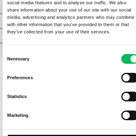
social media features and to analyse our traffic. We also
CAPÍTULO 6 - STS
share information about your use of our site with our social
media, advertising and analytics partners who may combine i
ANEXOS STS
with other information that you’ve provided to them or that
they’ve collected from your use of their services.
PRÁCTICAS
EXAMEN STS
Consent
Necessary
Selection
Preferences
CAPÍTULO 2 - STS
Statistics
2.6 | LOS PRINCIPALES
COMPONENTES
Marketing
De un piloto se espera que esté familiarizado
con el manual de la aeronave no tripulada