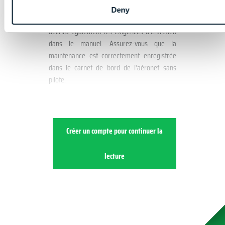
exemple, peut déséquilibrer l'aéronef sans
Deny
pilote et le rendre incontrôlable. Le fabricant
décrira également les exigences d'entretien
dans le manuel. Assurez-vous que la
maintenance est correctement enregistrée
dans le carnet de bord de l'aéronef sans
pilote.
Créer un compte pour continuer la
lecture