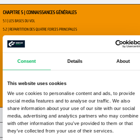
CHAPITRE 5 | CONNAISSANCES GÉNÉRALES
5.1 | LES BASES DU VOL
5.2 | REPARITITION DES QUATRE FORCES PRINCIPALES
5.3 | SURFACES DE CONTROLE
5.4 | EFFETS AERODYNAMIQUES
5.5 | CONTRÔLE
Consent
Details
About
5.6 | LES PRINCIPAUX COMPOSANTS
5.7 | LIMITES
5.8 | CONTRÔLE DE LÁERONEF
This website uses cookies
5.9 | PARAMETRES DE L'AERONUF
We use cookies to personalise content and ads, to provide
5.10 | MAINTENANCE
social media features and to analyse our traffic. We also
share information about your use of our site with our social
CHAPITRE 6 | PERFORMANCE HUMAINE
media, advertising and analytics partners who may combine i
with other information that you’ve provided to them or that
CHAPITRE 7 | ESPACE AÉRIEN
they’ve collected from your use of their services.