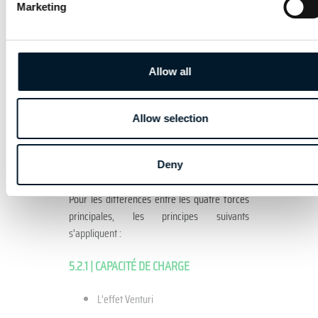
Marketing
la descente ou le vol horizontal sont le
résultat des quatre forces principales qui
agissent sur l'aéronef.
Allow all
Les principales forces en présence sont :
La capacité de charge (portance)
Allow selection
La force de gravité (poids)
La force de propulsion (poussée)
La résistance (traînée)
Deny
Pour les différences entre les quatre forces
principales, les principes suivants
s'appliquent :
5.2.1 | CAPACITÉ DE CHARGE
L'effet Venturi