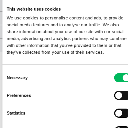
CHAPITRE 8 | SÉCURITÉ DES VOLS
This website uses cookies
CHAPITRE 9 | PROCÉDURES OPÉRATIONNELLES
We use cookies to personalise content and ads, to provide
social media features and to analyse our traffic. We also
EXAMEN A1/A3 NPA
share information about your use of our site with our social
media, advertising and analytics partners who may combine i
ANNEXES
with other information that you’ve provided to them or that
they’ve collected from your use of their services.
Consent
CHAPITRE 5 | CONNAISSANCES
Necessary
Selection
GÉNÉRALES
5.2 | REPARITITION DES QUATRE
Preferences
FORCES PRINCIPALES
Statistics
Différentes forces agissent sur un aéronef,
toutes liées à des lois physiques. L'ascension,