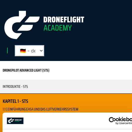
DRONEPILOT ADVANCED LIGHT (STS)
INTRODUKTIE - STS
KAPITEL 1 - STS
1.1 | EINFÜHRUNG EASA UND DAS LUFTVERKEHRSSYSTEM
1.2 | AMC & GM
1.3 | DIE EUROPÄISCHEN REGELN