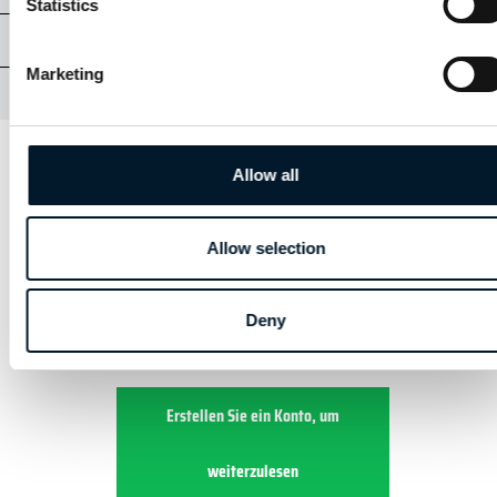
Statistics
ÜBUNGSAUFGABEN
Marketing
PRÜFUNG STS
Allow all
KAPITEL 1 - STS
Allow selection
1.6 | REGISTRIERUNG DES
BETREIBERS
Deny
Erstellen Sie ein Konto, um
weiterzulesen