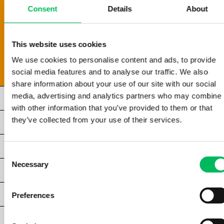
1.4 | OFFENE-KATEGORIE
Consent
Details
About
1.5 | SPEZIELLE-KATEGORIE
1.6 | REGISTRIERUNG DES BETREIBERS
1.7 | VERANTWORTLICHKEITEN EINES BETREIBERS
This website uses cookies
1.8 | VERANTWORTLICHKEITEN DES PILOTEN
We use cookies to personalise content and ads, to provide
1.9 | MELDUNG VON ZWISCHENFÄLLEN IM LUFTVERKEHR
social media features and to analyse our traffic. We also
share information about your use of our site with our social
media, advertising and analytics partners who may combine i
KAPITEL 2- STS
with other information that you’ve provided to them or that
they’ve collected from your use of their services.
KAPITEL 3 - STS
KAPITEL 4 - STS
Consent
Necessary
Selection
KAPITEL 5 - STS
KAPITEL 6 - STS
Preferences
ANHÄNGE STS