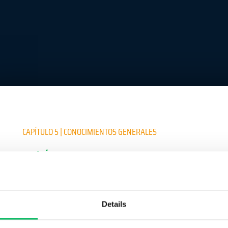
CAPÍTULO 5 | CONOCIMIENTOS GENERALES
5.7 | LÍMITES
Dentro de un manual, también se tratarán los límites de las aeronaves no
como meteorológicos y deben ser respetados por el piloto en todo mom
para el ámbito técnico son:
Details