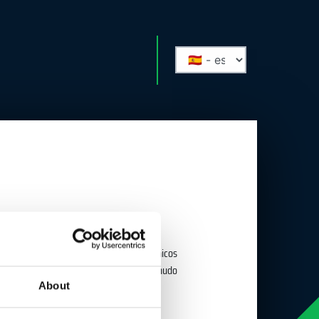
 tripuladas. Estos límites son tanto técnicos
ento. Los límites que se describen a menudo
About