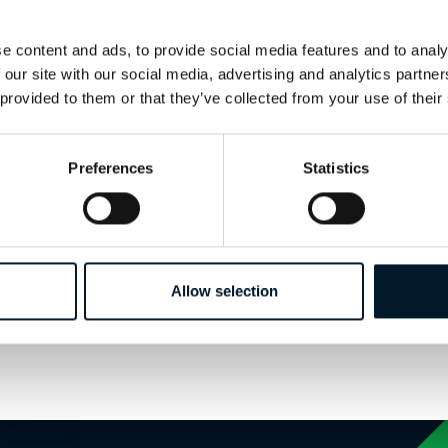
Altitud
Velocidad
Distancia
e content and ads, to provide social media features and to analy
Peso máximo de despegue
 our site with our social media, advertising and analytics partn
 provided to them or that they’ve collected from your use of their
Temperatura
Precipitación
Viento
Preferences
Statistics
Visibilidad
Crear una cuenta para seguir leyendo
Allow selection