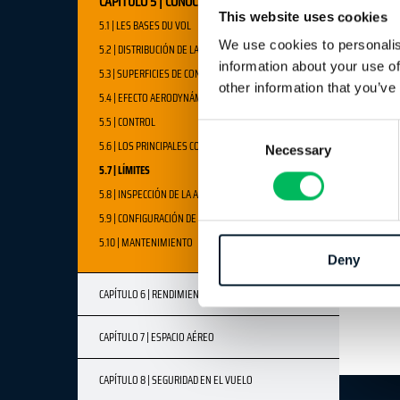
CAPÍTULO 5 | CONOCIMIENTOS GENERALES
This website uses cookies
5.1 | LES BASES DU VOL
We use cookies to personalis
5.2 | DISTRIBUCIÓN DE LAS CUATRO FUERZAS PRINCIPALES
information about your use of
5.3 | SUPERFICIES DE CONTROL
other information that you’ve
5.4 | EFECTO AERODYNÁMICOS
5.5 | CONTROL
Consent
5.6 | LOS PRINCIPALES COMPINENTES
Necessary
Selection
5.7 | LÍMITES
5.8 | INSPECCIÓN DE LA AERONAVE
5.9 | CONFIGURACIÓN DE LA AERONAVE
5.10 | MANTENIMIENTO
Deny
CAPÍTULO 6 | RENDIMIENTO HUMANO
CAPÍTULO 7 | ESPACIO AÉREO
CAPÍTULO 8 | SEGURIDAD EN EL VUELO