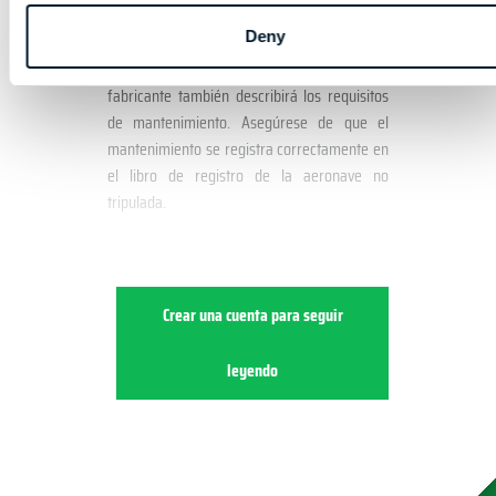
ejemplo, en una hélice, puede hacer que la
Deny
aeronave no tripulada se desequilibre y se
vuelva incontrolable. En el manual, el
fabricante también describirá los requisitos
de mantenimiento. Asegúrese de que el
mantenimiento se registra correctamente en
el libro de registro de la aeronave no
tripulada.
Crear una cuenta para seguir
leyendo