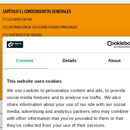
CAPÍTULO 5 | CONOCIMIENTOS GENERALES
5.1 | LES BASES DU VOL
5.2 | DISTRIBUCIÓN DE LAS CUATRO FUERZAS PRINCIPALES
5.3 | SUPERFICIES DE CONTROL
5.4 | EFECTO AERODYNÁMICOS
5.5 | CONTROL
5.6 | LOS PRINCIPALES COMPINENTES
Consent
Details
About
5.7 | LÍMITES
5.8 | INSPECCIÓN DE LA AERONAVE
This website uses cookies
5.9 | CONFIGURACIÓN DE LA AERONAVE
5.10 | MANTENIMIENTO
We use cookies to personalise content and ads, to provide
social media features and to analyse our traffic. We also
share information about your use of our site with our social
CAPÍTULO 6 | RENDIMIENTO HUMANO
media, advertising and analytics partners who may combine i
with other information that you’ve provided to them or that
CAPÍTULO 7 | ESPACIO AÉREO
they’ve collected from your use of their services.