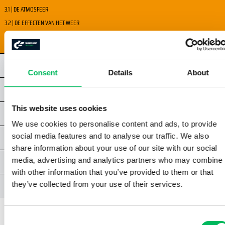
3.1 | DE ATMOSFEER
3.2 | DE EFFECTEN VAN HET WEER
3.3 | WEERSINFORMATIE VERKRIJGEN
HOOFDSTUK 4 - STS
Consent
Details
About
HOOFDSTUK 5 - STS
This website uses cookies
HOOFDSTUK 6 - STS
We use cookies to personalise content and ads, to provide
social media features and to analyse our traffic. We also
BIJLAGES STS
share information about your use of our site with our social
media, advertising and analytics partners who may combine i
OEFENOPDRACHTEN
with other information that you’ve provided to them or that
they’ve collected from your use of their services.
EXAMEN STS
Consent