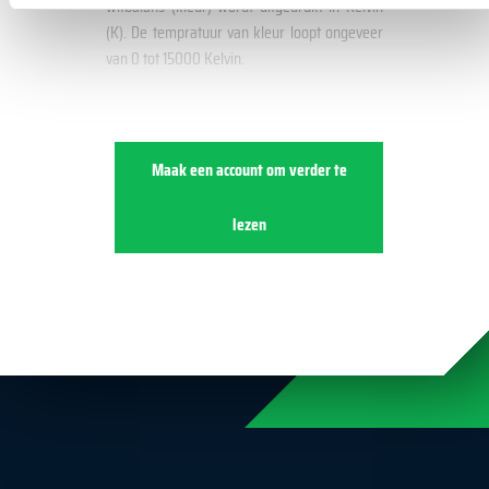
witbalans (kleur) wordt uitgedrukt in Kelvin
(K). De tempratuur van kleur loopt ongeveer
van 0 tot 15000 Kelvin.
Maak een account om verder te
lezen