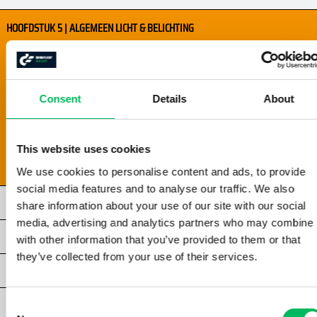
HOOFDSTUK 5 | ALGEMEEN LICHT & BELICHTING
5.1 | DIAFRAGMA EN SCHERPTEDIEPTE
5.2 | SLUITERTIJD
5.3 | ISO
Consent
Details
About
5.4 | DE BELICHTINGSDRIEHOEK
5.5 | HISTOGRAM
5.6 | BRACKETING
This website uses cookies
5.7 | WITBALANS
We use cookies to personalise content and ads, to provide
social media features and to analyse our traffic. We also
HOOFDSTUK 6 | LICHTOMSTANDIGHEDEN
share information about your use of our site with our social
media, advertising and analytics partners who may combine i
HOOFDSTUK 7 | COMPOSITIE & FRAMING
with other information that you’ve provided to them or that
they’ve collected from your use of their services.
HOOFDSTUK 8 | SPECIALE TECHNIEKEN
HOOFDSTUK 9 | VIDEOGRAFIE
Consent